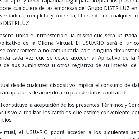
estar apto y tener capacidad legal para aceptar los presen
cione cualquiera de las empresas del Grupo DISTRILUZ en el
 verdadera, completa y correcta; liberando de cualquier re
po DISTRILUZ.
traseña única e intransferible, la misma que será utilizad
plicativo de la Oficina Virtual. El USUARIO será el úni
y se compromete a no comunicarla bajo ninguna circunstanc
erida cada vez que se desee acceder al Aplicativo de la O
s de sus suministros u otros registros de su interés, d
Virtual desde cualquier dispositivo implica el consumo de 
rán aplicados de acuerdo a su plan de datos contratado.
rtual constituye la aceptación de los presentes Términos y Co
clusivo a realizar los cambios que estime conveniente por 
mbios.
a Virtual, el USUARIO podrá acceder a los siguientes ser